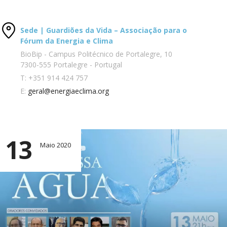
Sede | Guardiões da Vida – Associação para o
Fórum da Energia e Clima
BioBip - Campus Politécnico de Portalegre, 10
7300-555 Portalegre - Portugal
T:
+351 914 424 757
E:
geral@energiaeclima.org
13
Maio 2020