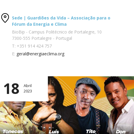
Sede | Guardiões da Vida – Associação para o
Fórum da Energia e Clima
BioBip - Campus Politécnico de Portalegre, 10
7300-555 Portalegre - Portugal
T:
+351 914 424 757
E:
geral@energiaeclima.org
18
Abril
2023