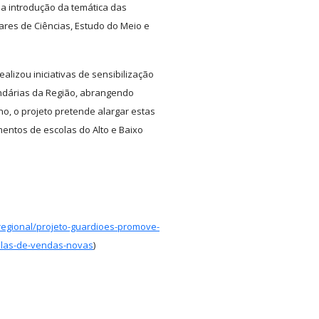
 a introdução da temática das
ares de Ciências, Estudo do Meio e
alizou iniciativas de sensibilização
undárias da Região, abrangendo
no, o projeto pretende alargar estas
entos de escolas do Alto e Baixo
regional/projeto-guardioes-promove-
olas-de-vendas-novas
)