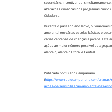
secundário, incentivando, simultaneamente,
alterações climáticas nos programas curricul
Cidadania.
Durante o passado ano letivo, o Guardiões re
ambiental em várias escolas básicas e sec
várias centenas de crianças e jovens. Este a
ações ao maior número possível de agrupam
Alentejo, Alentejo Litoral e Central.
Publicado por: Diário Campanário
(
https://www.radiocampanario.com/ultimas/
acoes-de-sensibilizacao-ambiental-nas-esc