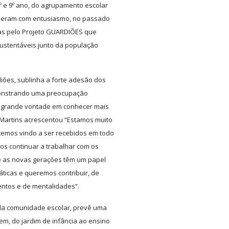
º e 9º ano, do agrupamento escolar
ceberam com entusiasmo, no passado
das pelo Projeto GUARDIÕES que
sustentáveis junto da população
iões, sublinha a forte adesão dos
monstrando uma preocupação
a grande vontade em conhecer mais
Martins acrescentou “Estamos muito
temos vindo a ser recebidos em todo
s continuar a trabalhar com os
e as novas gerações têm um papel
ticas e queremos contribuir, de
ntos e de mentalidades”.
 da comunidade escolar, prevê uma
m, do jardim de infância ao ensino