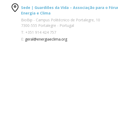
Sede | Guardiões da Vida – Associação para o Fór
Energia e Clima
BioBip - Campus Politécnico de Portalegre, 10
7300-555 Portalegre - Portugal
T:
+351 914 424 757
E:
geral@energiaeclima.org