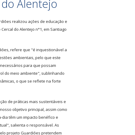
 do Alentejo
ardiões realizou ações de educação e
 Cercal do Alentejo n°1, em Santiago
iões, refere que "é inquestionável a
estões ambientais, pelo que este
s necessários para que possam
ol do meio ambiente", sublinhando
âmicas, o que se reflete na forte
oção de práticas mais sustentáveis e
 nosso objetivo principal, assim como
a-dia têm um impacto benéfico e
ual", salienta o responsável. As
pelo projeto Guardiões pretendem