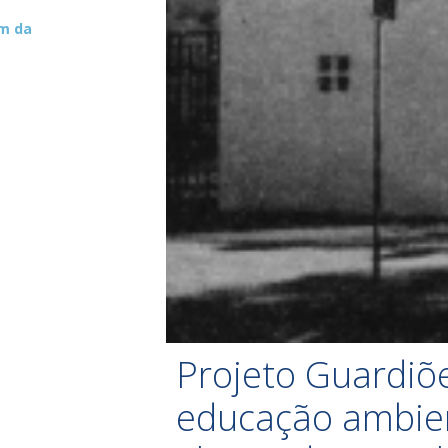
um da
Projeto Guardiõ
educação ambien