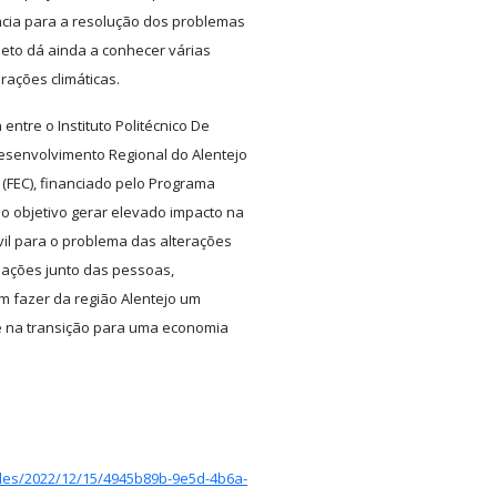
ncia para a resolução dos problemas
jeto dá ainda a conhecer várias
rações climáticas.
entre o Instituto Politécnico De
esenvolvimento Regional do Alentejo
 (FEC), financiado pelo Programa
o objetivo gerar elevado impacto na
vil para o problema das alterações
 ações junto das pessoas,
 fazer da região Alentejo um
 na transição para uma economia
icles/2022/12/15/4945b89b-9e5d-4b6a-