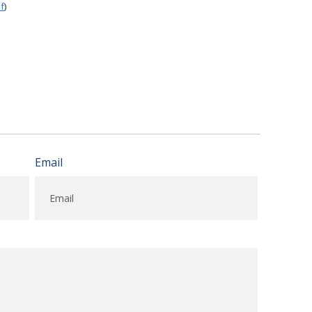
f
)
Email